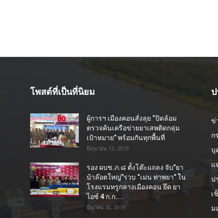
โพสต์ที่เป็นที่นิยม
ป
ผู้การฯ เมืองคอนสั่งลุย “ปิดล้อม
ข
ตรวจค้นเครือข่ายยาเสพติดกลุ่ม
ก
เป้าหมาย” พร้อมกันทุกพื้นที่
มิถุนายน 12, 2019
บ
แห
รอง ผบช.ภ.๘ ตั้งโต๊ะแถลง จับ”ยา
บ้าล๊อตใหญ่”รวบ “เม่น ท่าพยา” ใน
ปร
โรงแรมหรูกลางเมืองคอน ยึด ยา
เช
ไอซ์ 4 ก.ก....
มีนาคม 30, 2019
ม