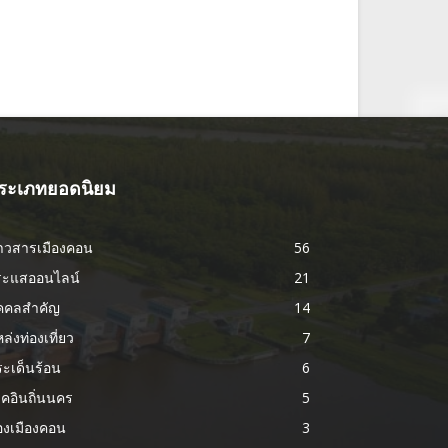
ระเภทยอดนิยม
่าวสารเมืองคอน
56
ระแสออนไลน์
21
ุคคลสำคัญ
14
ล่งท่องเที่ยว
7
ะเด็นร้อน
6
็คอินถิ่นนคร
5
องเมืองคอน
3