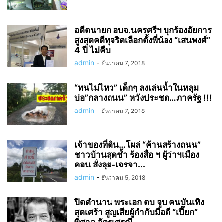
อดีตนายก อบจ.นครศรีฯ บุกร้องอัยการ
สูงสุดคดีทุจริตเลือกตั้งพี่น้อง “เสนพงศ์”
4 ปี ไม่คืบ
admin
-
ธันวาคม 7, 2018
“ทนไม่ไหว” เด็กๆ ลงเล่นน้ำในหลุม
บ่อ”กลางถนน” หวังประชด…ภาครัฐ !!!
admin
-
ธันวาคม 7, 2018
เจ้าของที่ดิน…โผล่ “ค้านสร้างถนน”
ชาวบ้านสุดช้ำ ร้องสื่อ ฯ ผู้ว่าฯเมือง
คอน สั่งลุย-เจรจา...
admin
-
ธันวาคม 5, 2018
ปิดตำนาน พระเอก ตบ จูบ คนบันเทิง
สุดเศร้า สูญเสียผู้กำกับมือดี “เปี๊ยก”