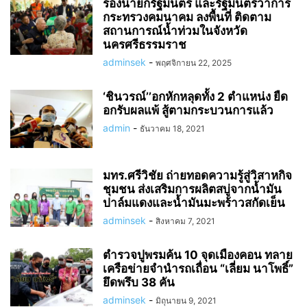
รองนายกรัฐมนตรี และรัฐมนตรีว่าการ
กระทรวงคมนาคม ลงพื้นที่ ติดตาม
สถานการณ์น้ำท่วมในจังหวัด
นครศรีธรรมราช
adminsek
-
พฤศจิกายน 22, 2025
‘ชินวรณ์’’อกหักหลุดทั้ง 2 ตำแหน่ง ยืด
อกรับผลแพ้ สู้ตามกระบวนการแล้ว
admin
-
ธันวาคม 18, 2021
มทร.ศรีวิชัย ถ่ายทอดความรู้สู่วิสาหกิจ
ชุมชน ส่งเสริมการผลิตสบู่จากน้ำมัน
ปาล์มแดงและน้ำมันมะพร้าวสกัดเย็น
adminsek
-
สิงหาคม 7, 2021
ตำรวจปูพรมค้น 10 จุดเมืองคอน ทลาย
เครือข่ายจำนำรถเถื่อน “เลี่ยม นาโพธิ์”
ยึดพรึบ 38 คัน
adminsek
-
มิถุนายน 9, 2021