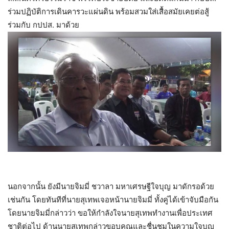
ร่วมปฏิบัติการเดินคารวะแผ่นดิน พร้อมสวมใส่เสื้อสมัยเคยต่อสู้
ร่วมกับ กปปส. มาด้วย
นอกจากนั้น ยังมีนายจิมมี่ ชวาลา มหาเศรษฐีใจบุญ มาดักรอด้วย
เช่นกัน โดยทันทีที่นายสุเทพเจอหน้านายจิมมี่ ทั้งคู่ได้เข้าจับมือกัน
โดยนายจิมมี่กล่าวว่า ขอให้กำลังใจนายสุเทพทำงานเพื่อประเทศ
ชาติต่อไป ด้านนายสุเทพกล่าวขอบคุณและชื่นชมในความใจบุญ