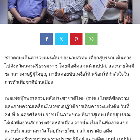
ชาวคณะเดินคารวะแผ่นดิน ของนายสุเทพ เทือกสุบรรณ เดินทาง
ไปจังหวัดนครศรีธรรมราช โดยมีอดีตแกนนำกปปส. และนายจิมมี่
ชลาลา เศรษฐีผู้ใจบุญ มายืนคอยซับเหงื่อให้ พร้อมให้กำลังใจใน
การทำเพื่อชาติบ้านเมือง
เพจเฟซบุ๊กพรรครวมพลังประชาชาติไทย (รปช.) โพสต์ข้อความ
และภาพความเคลื่อนไหวของปฏิบัติการเดินคารวะแผ่นดิน วันที่
24 ที่ จ.นครศรีธรรมราช เป็นภาพขณะที่นายสุเทพ เทือกสุบรรณ
ได้นำทีมงานสักการะศาลหลักเมือง จากนั้น เริ่มเดินที่ตลาดแขก
และบริเวณย่านท่าวัง โดยมีนายวิทยา แก้วภราดัย อดีต
ส.ส.นครศรีธรรมราช พรรคประชาธิปัตย์ และอดีตแกนนำ กปปส.