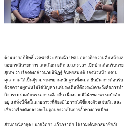
ด้านนายอภิสิทธิ์ เวชชาชีวะ หัวหน้า ปชป. กล่าวถึงความคืบหน้าผล
สอบกรณีนายถาวร เสนเนียม อดีต ส.ส.สงขลา เปิดบ้านต้อนรับนาย
สุเทพ ว่า เรื่องดังกล่าวนายนิพิฏฐ์ อินทรสมบัติ รองหัวหน้า ปชป.
ดูแลภาคใต้เป็นผู้รวมรวมพยานหลักฐานทั้งหมด ยืนยัน การต้อนรับ
ด้วยความผูกพันไม่ใช่ปัญหา แต่ประเด็นที่ต้องระมัดระวังคือการทำ
กิจกรรมร่วมกับพรรคการเมืองอื่น เนื่องจากมีวินัยของพรรคบังคับ
อยู่ แต่ทั้งนี้ทั้งนั้นนายถาวรก็ต้องมีโอกาสได้ชี้แจงด้วยเช่นกัน และ
เชื่อว่าเรื่องดังกล่าวจะไม่ถูกมองว่าเป็นการฮั้วทางการเมือง
ส่วนกรณีล่าสุด ! นายวิทยา แก้วภราดัย ได้ร่วมเดินหาสมาชิกกับ