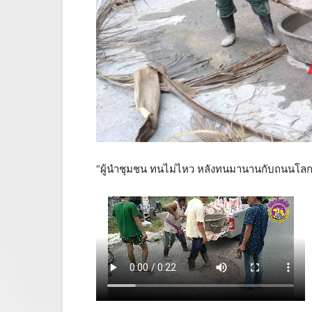
“ผู้นำชุมชน ทนไม่ไหว หลังทนมานานกับถนนโลกพระ