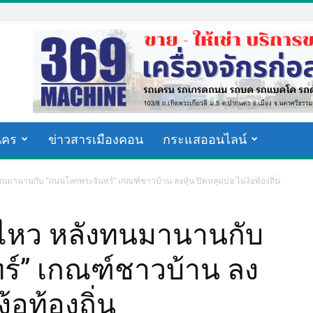
นคร
ข่าวสารเมืองคอน
กระแสออนไลน์
นมานานกับ “ถนนโลกพระจันทร์” เกณฑ์ชาวบ้าน ลงหุ้น ปิดหลุมบ่อ ไม่ง้อท้องถิ่น
่ไหว หลังทนมานานกับ
์” เกณฑ์ชาวบ้าน ลง
ง้อท้องถิ่น