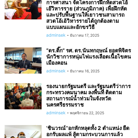
การศาสนา จัดโครงการฝึกหัดสวดโอ้
เอ๊วิหารราย (ส่วนภูมิภาค) เพื่อฝึกหัด
และปรับพื้นฐานให้เยาวชนสามารถ
สวดโอ้เอ้วิหารรายได้ถูกต้องตาม
แบบแผนและอักขรวิธี
adminsek
-
ธันวาคม 17, 2025
“ดร.ติ๊ก” รศ. ดร.นันทกฤษณ์ ยอดพิจิตร
นักวิชาการหนุ่มไฟแรงเลือดเนื้อไขคน
เมืองคอน
adminsek
-
ธันวาคม 16, 2025
รองนายกรัฐมนตรี และรัฐมนตรีว่าการ
กระทรวงคมนาคม ลงพื้นที่ ติดตาม
สถานการณ์น้ำท่วมในจังหวัด
นครศรีธรรมราช
adminsek
-
พฤศจิกายน 22, 2025
‘ชินวรณ์’’อกหักหลุดทั้ง 2 ตำแหน่ง ยืด
อกรับผลแพ้ สู้ตามกระบวนการแล้ว