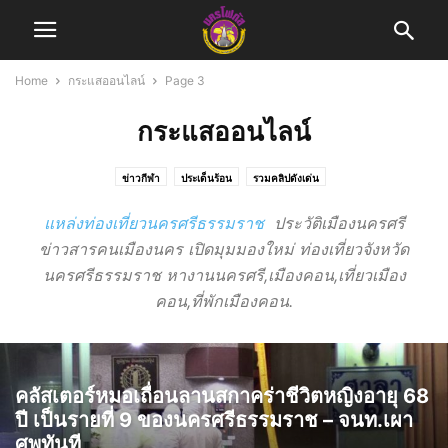
Home
กระแสออนไลน์
Page 3
กระแสออนไลน์
ข่าวกีฬา
ประเด็นร้อน
รวมคลิปดังเด่น
แหล่งท่องเที่ยวนครศรีธรรมราช
ประวัติเมือง
นคร
ศรี
ข่าวสารคนเมือง
นคร
เปิดมุมมองใหม่ ท่องเที่ยวจังหวัด
นครศรีธรรมราช
หา
งาน
นคร
ศรี,เมืองคอน,เที่ยวเมือง
คอน,ที่พักเมืองคอน.
คลัสเตอร์หมอเถื่อนลานสกาคร่าชีวิตหญิงอายุ 68
ปี เป็นรายที่ 9 ของนครศรีธรรมราช – จนท.เผา
ศพทันที