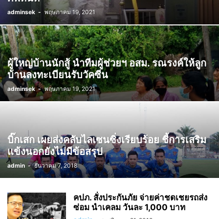
adminsek
-
พฤษภาคม 19, 2021
ผู้ใหญ่บ้านนักสู้ นำทีมผู้ช่วยฯ อสม. รณรงค์ให้ลูก
บ้านลงทะเบียนรับวัคซีน
adminsek
-
พฤษภาคม 19, 2021
บิ๊กเสก เผยส่งคลับไลเซนซิ่งเรียบร้อย ชี้การเสริม
แข้งนอกยังไม่มีข้อสรุป
admin
-
ธันวาคม 7, 2018
คปภ. สั่งประกันภัย จ่ายค่าชดเชยรถส่ง
ซ่อม นำเคลม วันละ 1,000 บาท