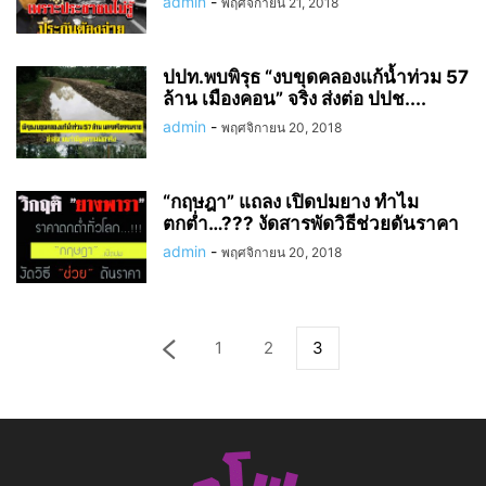
admin
-
พฤศจิกายน 21, 2018
ปปท.พบพิรุธ “งบขุดคลองแก้น้ำท่วม 57
ล้าน เมืองคอน” จริง ส่งต่อ ปปช....
admin
-
พฤศจิกายน 20, 2018
“กฤษฎา” แถลง เปิดปมยาง ทำไม
ตกต่ำ…??? งัดสารพัดวิธีช่วยดันราคา
admin
-
พฤศจิกายน 20, 2018
1
2
3